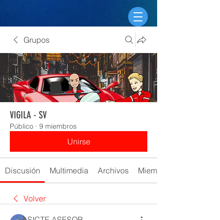
Grupos
VIGILA - SV
Público
·
9 miembros
Unirse
Discusión
Multimedia
Archivos
Miembros
Volver
SICTE ASESOR