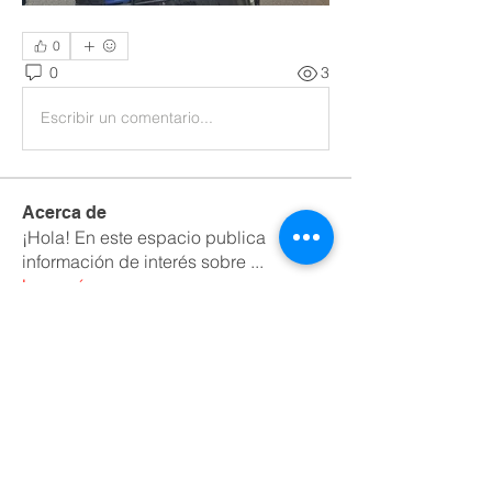
0
0
3
Escribir un comentario...
Acerca de
¡Hola! En este espacio publica
información de interés sobre
...
Leer más
Miembros
luzcadena2021
Seguir
luzcadena2021
maria carolina corredor hernandez
Seguir
CINEMASST
Seguir