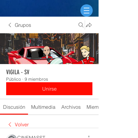
Grupos
VIGILA - SV
Público
·
9 miembros
Unirse
Discusión
Multimedia
Archivos
Miembros
Volver
CINEMASST