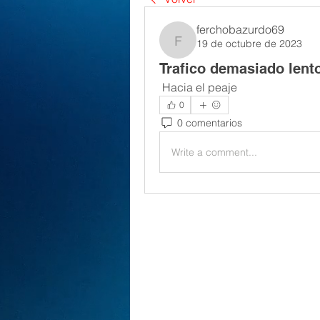
ferchobazurdo69
19 de octubre de 2023
ferchobazurdo69
Trafico demasiado lento
 Hacia el peaje
0
0 comentarios
Write a comment...