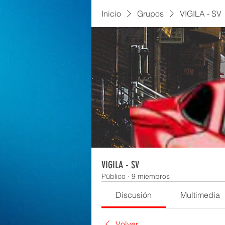
Inicio
Grupos
VIGILA - SV
VIGILA - SV
Público
·
9 miembros
Discusión
Multimedia
Volver