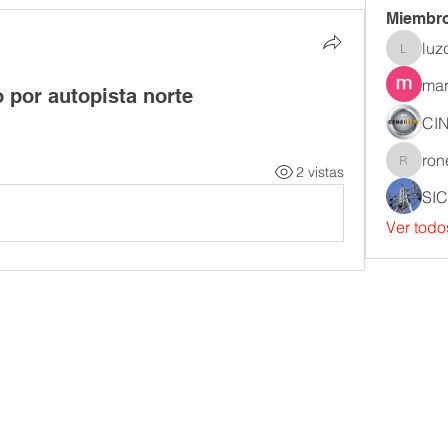
Miembr
luz
luzcad
mar
 por autopista norte
CI
2 vistas
roneyal
SI
Ver todo