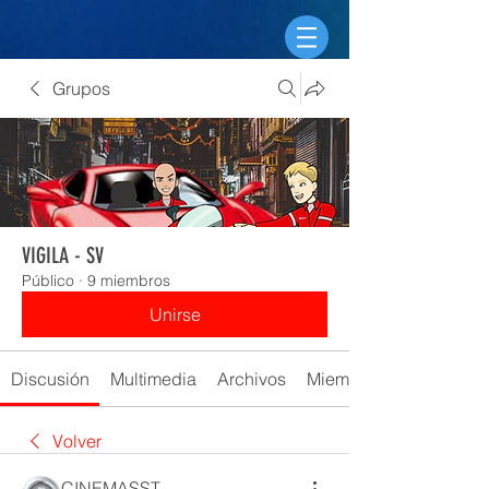
Grupos
VIGILA - SV
Público
·
9 miembros
Unirse
Discusión
Multimedia
Archivos
Miembros
Volver
CINEMASST