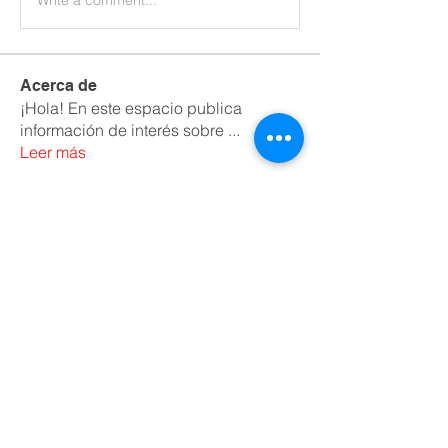
Acerca de
¡Hola! En este espacio publica
información de interés sobre
...
Leer más
Miembros
luzcadena2021
Seguir
luzcadena2021
maria carolina corredor hernandez
Seguir
CINEMASST
Seguir
roneyalexandertamayopiraban
Seguir
roneyalexandertamayopiraban
SICTE ASESOR
Seguir
Ver todos los miembros (9)