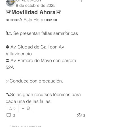
8 de octubre de 2025
🚨Movilidad Ahora🚨
📣📣📣A Esta Hora📣📣📣
🚦⚠️ Se presentan fallas semafóricas
⛔️ Av. Ciudad de Cali con Av. 
Villavicencio
⛔️ Av. Primero de Mayo con carrera 
52A
✅Conduce con precaución. 
🔧Se asignan recursos técnicos para 
cada una de las fallas.
0
0
3
Write a comment...