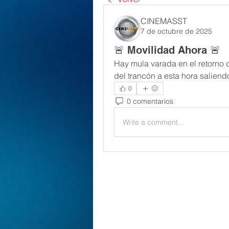
CINEMASST
7 de octubre de 2025
🚨 Movilidad Ahora 🚨
Hay mula varada en el retorno d
del trancón a esta hora salien
0
0 comentarios
Write a comment...