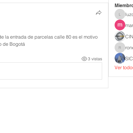
Miembr
luz
luzcad
mar
CI
e la entrada de parcelas calle 80 es el motivo 
do de Bogotá
roneyal
SI
3 vistas
Ver todo