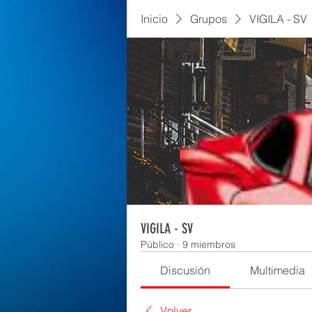
Inicio
Grupos
VIGILA - SV
VIGILA - SV
Público
·
9 miembros
Discusión
Multimedia
Volver