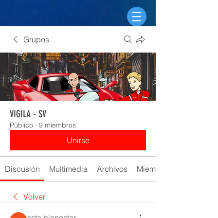
Grupos
VIGILA - SV
Público
·
9 miembros
Unirse
Discusión
Multimedia
Archivos
Miembros
Volver
ssta bienestar