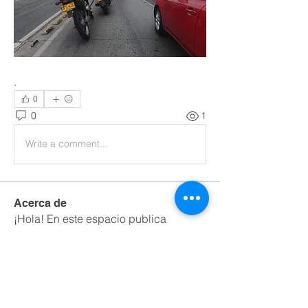
.
0
0
1
Write a comment...
Acerca de
¡Hola! En este espacio publica
información de interés sobre
...
Leer más
Miembros